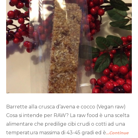
Barrette alla crusca d’avena e cocco (Vegan raw)
Cosa si intende per RAW? La raw food è una scelta
alimentare che predilige cibi crudi o cotti ad una
temperatura massima di 43-45 gradi ed è
…Continue