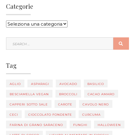
Categorie
CATEGORIE
SEARCH
SEA
FOR:
Tag
AGLIO
ASPARAGI
AVOCADO
BASILICO
BESCIAMELLA VEGAN
BROCCOLI
CACAO AMARO
CAPPERI SOTTO SALE
CAROTE
CAVOLO NERO
CECI
CIOCCOLATO FONDENTE
CURCUMA
FARINA DI GRANO SARACENO
FUNGHI
HALLOWEEN