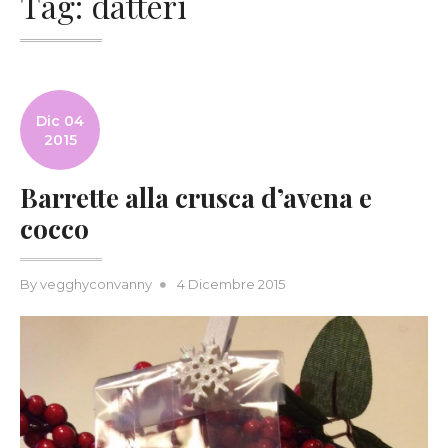
Tag:
datteri
Dic 04
2015
Barrette alla crusca d’avena e
cocco
Posted
By
vegghyconvanny
4 Dicembre 2015
on