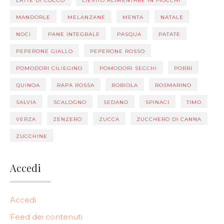
LATTE DI COCCO
LIEVITO ALIMENTARE IN FIOCCHI
MANDORLE
MELANZANE
MENTA
NATALE
NOCI
PANE INTEGRALE
PASQUA
PATATE
PEPERONE GIALLO
PEPERONE ROSSO
POMODORI CILIEGINO
POMODORI SECCHI
PORRI
QUINOA
RAPA ROSSA
ROBIOLA
ROSMARINO
SALVIA
SCALOGNO
SEDANO
SPINACI
TIMO
VERZA
ZENZERO
ZUCCA
ZUCCHERO DI CANNA
ZUCCHINE
Accedi
Accedi
Feed dei contenuti