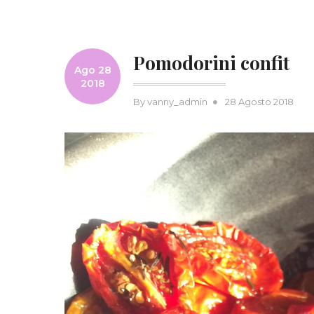
Pomodorini confit
Ago 28
2018
Posted
By
vanny_admin
28 Agosto 2018
on