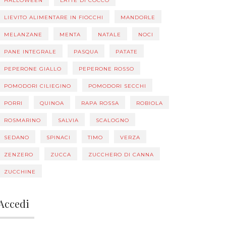
HALLOWEEN
LATTE DI COCCO
LIEVITO ALIMENTARE IN FIOCCHI
MANDORLE
MELANZANE
MENTA
NATALE
NOCI
PANE INTEGRALE
PASQUA
PATATE
PEPERONE GIALLO
PEPERONE ROSSO
POMODORI CILIEGINO
POMODORI SECCHI
PORRI
QUINOA
RAPA ROSSA
ROBIOLA
ROSMARINO
SALVIA
SCALOGNO
SEDANO
SPINACI
TIMO
VERZA
ZENZERO
ZUCCA
ZUCCHERO DI CANNA
ZUCCHINE
Accedi