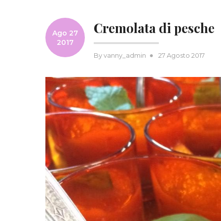
Cremolata di pesche
Ago 27
2017
Posted
By
vanny_admin
27 Agosto 2017
on