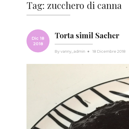
Tag:
zucchero di canna
Torta simil Sacher
Dic 18
2018
Posted
By
vanny_admin
18 Dicembre 2018
on