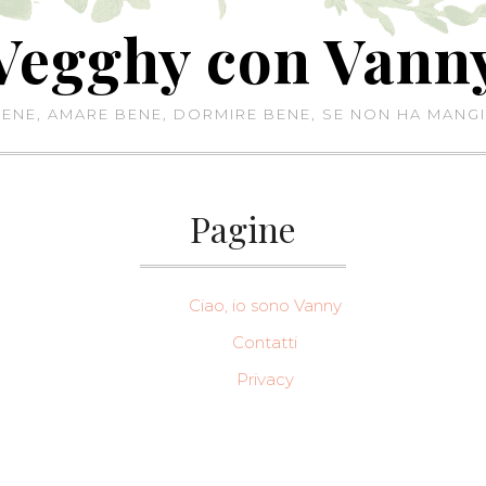
Vegghy con Vann
NE, AMARE BENE, DORMIRE BENE, SE NON HA MANGI
Pagine
Ciao, io sono Vanny
Contatti
Privacy