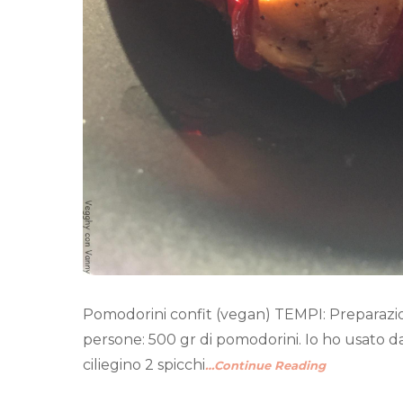
Pomodorini confit (vegan) TEMPI: Preparazion
persone: 500 gr di pomodorini. Io ho usato dat
ciliegino 2 spicchi
…Continue Reading