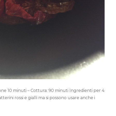
e 10 minuti – Cottura: 90 minuti Ingredienti per 4
terini rossi e gialli ma si possono usare anche i