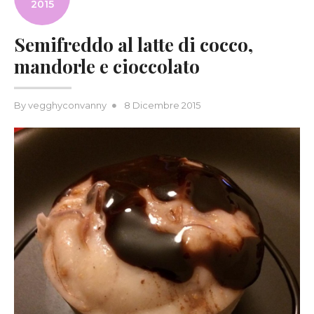
2015
Semifreddo al latte di cocco,
mandorle e cioccolato
Posted
By
vegghyconvanny
8 Dicembre 2015
on