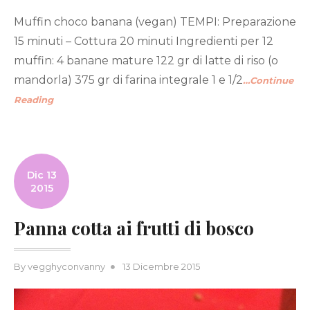
Muffin choco banana (vegan) TEMPI: Preparazione
15 minuti – Cottura 20 minuti Ingredienti per 12
muffin: 4 banane mature 122 gr di latte di riso (o
mandorla) 375 gr di farina integrale 1 e 1/2
…Continue
Reading
Dic 13
2015
Panna cotta ai frutti di bosco
Posted
By
vegghyconvanny
13 Dicembre 2015
on