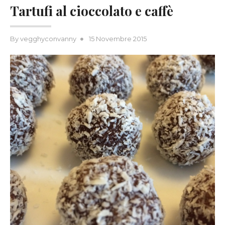
Tartufi al cioccolato e caffè
Posted
By
vegghyconvanny
15 Novembre 2015
on