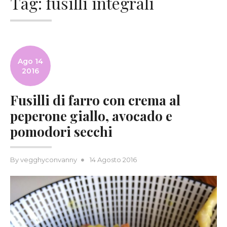
Tag:
fusilli integrali
Ago 14
2016
Fusilli di farro con crema al
peperone giallo, avocado e
pomodori secchi
Posted
By
vegghyconvanny
14 Agosto 2016
on