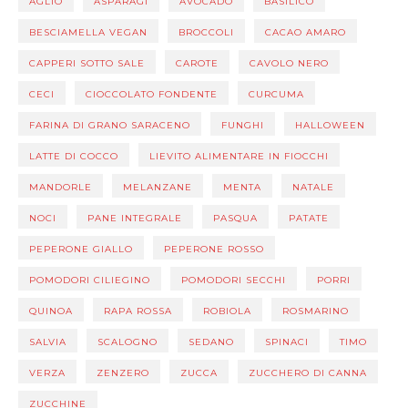
AGLIO
ASPARAGI
AVOCADO
BASILICO
BESCIAMELLA VEGAN
BROCCOLI
CACAO AMARO
CAPPERI SOTTO SALE
CAROTE
CAVOLO NERO
CECI
CIOCCOLATO FONDENTE
CURCUMA
FARINA DI GRANO SARACENO
FUNGHI
HALLOWEEN
LATTE DI COCCO
LIEVITO ALIMENTARE IN FIOCCHI
MANDORLE
MELANZANE
MENTA
NATALE
NOCI
PANE INTEGRALE
PASQUA
PATATE
PEPERONE GIALLO
PEPERONE ROSSO
POMODORI CILIEGINO
POMODORI SECCHI
PORRI
QUINOA
RAPA ROSSA
ROBIOLA
ROSMARINO
SALVIA
SCALOGNO
SEDANO
SPINACI
TIMO
VERZA
ZENZERO
ZUCCA
ZUCCHERO DI CANNA
ZUCCHINE