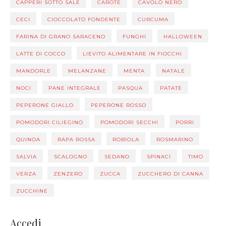
CAPPERI SOTTO SALE
CAROTE
CAVOLO NERO
CECI
CIOCCOLATO FONDENTE
CURCUMA
FARINA DI GRANO SARACENO
FUNGHI
HALLOWEEN
LATTE DI COCCO
LIEVITO ALIMENTARE IN FIOCCHI
MANDORLE
MELANZANE
MENTA
NATALE
NOCI
PANE INTEGRALE
PASQUA
PATATE
PEPERONE GIALLO
PEPERONE ROSSO
POMODORI CILIEGINO
POMODORI SECCHI
PORRI
QUINOA
RAPA ROSSA
ROBIOLA
ROSMARINO
SALVIA
SCALOGNO
SEDANO
SPINACI
TIMO
VERZA
ZENZERO
ZUCCA
ZUCCHERO DI CANNA
ZUCCHINE
Accedi