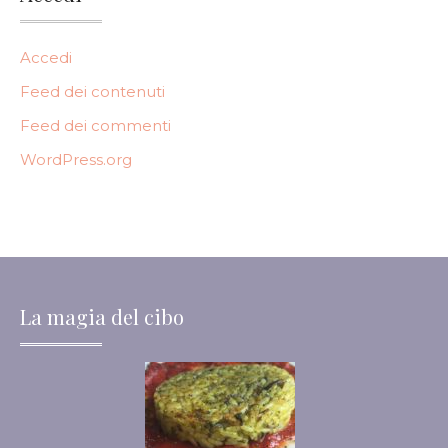
Accedi
Feed dei contenuti
Feed dei commenti
WordPress.org
La magia del cibo