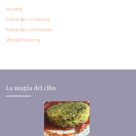
Accedi
Feed dei contenuti
Feed dei commenti
WordPress.org
La magia del cibo