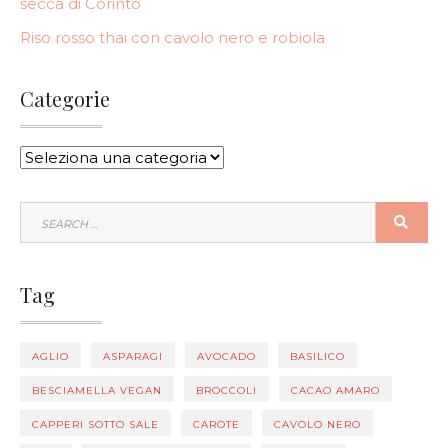
secca di Corinto
Riso rosso thai con cavolo nero e robiola
Categorie
CATEGORIE
SEARCH
SEA
FOR:
Tag
AGLIO
ASPARAGI
AVOCADO
BASILICO
BESCIAMELLA VEGAN
BROCCOLI
CACAO AMARO
CAPPERI SOTTO SALE
CAROTE
CAVOLO NERO