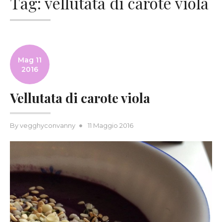
Tag:
vellutata di carote viola
Mag 11
2016
Vellutata di carote viola
Posted
By
vegghyconvanny
11 Maggio 2016
on