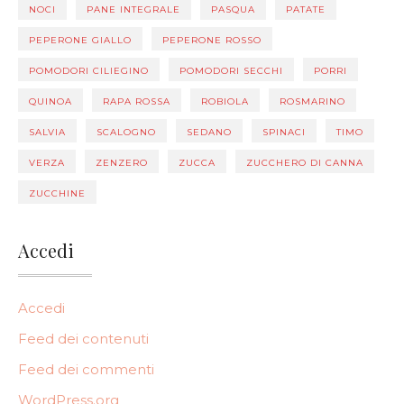
NOCI
PANE INTEGRALE
PASQUA
PATATE
PEPERONE GIALLO
PEPERONE ROSSO
POMODORI CILIEGINO
POMODORI SECCHI
PORRI
QUINOA
RAPA ROSSA
ROBIOLA
ROSMARINO
SALVIA
SCALOGNO
SEDANO
SPINACI
TIMO
VERZA
ZENZERO
ZUCCA
ZUCCHERO DI CANNA
ZUCCHINE
Accedi
Accedi
Feed dei contenuti
Feed dei commenti
WordPress.org