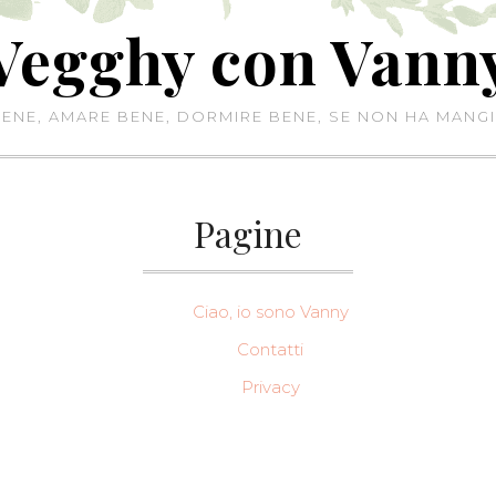
Vegghy con Vann
NE, AMARE BENE, DORMIRE BENE, SE NON HA MANGI
Pagine
Ciao, io sono Vanny
Contatti
Privacy