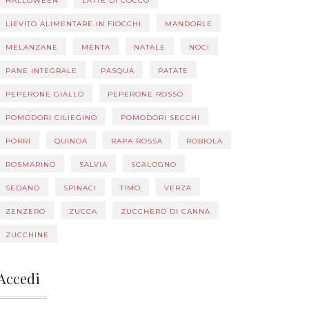
HALLOWEEN
LATTE DI COCCO
LIEVITO ALIMENTARE IN FIOCCHI
MANDORLE
MELANZANE
MENTA
NATALE
NOCI
PANE INTEGRALE
PASQUA
PATATE
PEPERONE GIALLO
PEPERONE ROSSO
POMODORI CILIEGINO
POMODORI SECCHI
PORRI
QUINOA
RAPA ROSSA
ROBIOLA
ROSMARINO
SALVIA
SCALOGNO
SEDANO
SPINACI
TIMO
VERZA
ZENZERO
ZUCCA
ZUCCHERO DI CANNA
ZUCCHINE
Accedi