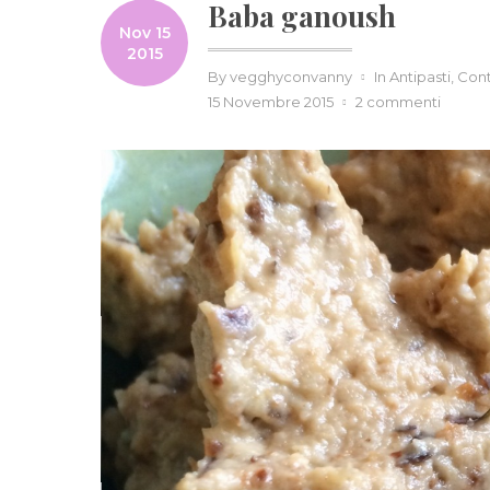
Baba ganoush
Nov 15
2015
By
vegghyconvanny
In
Antipasti
,
Cont
su
15 Novembre 2015
2 commenti
Baba
ganou