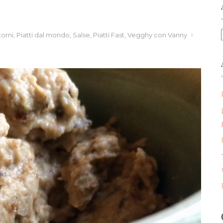
Posted
orni
,
Piatti dal mondo
,
Salse
,
Piatti Fast
,
Vegghy con Vanny
on
sh