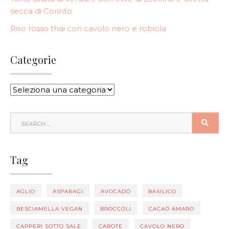
secca di Corinto
Riso rosso thai con cavolo nero e robiola
Categorie
CATEGORIE
SEARCH
SEA
FOR:
Tag
AGLIO
ASPARAGI
AVOCADO
BASILICO
BESCIAMELLA VEGAN
BROCCOLI
CACAO AMARO
CAPPERI SOTTO SALE
CAROTE
CAVOLO NERO