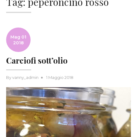
Tag:
peperoncino rosso
Mag 01
2018
Carciofi sott’olio
Posted
By
vanny_admin
1 Maggio 2018
on