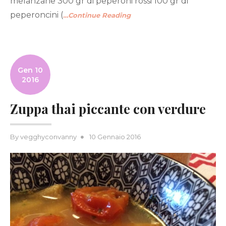
melanzane 300 gr di peperoni rossi 100 gr di
peperoncini (
…Continue Reading
Gen 10
2016
Zuppa thai piccante con verdure
Posted
By
vegghyconvanny
10 Gennaio 2016
on