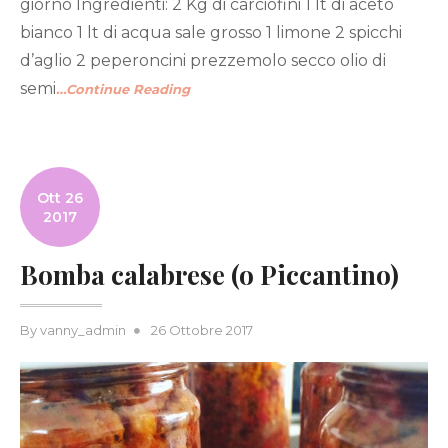
giorno Ingredienti: 2 Kg di carciofini 1 lt di aceto
bianco 1 lt di acqua sale grosso 1 limone 2 spicchi
d’aglio 2 peperoncini prezzemolo secco olio di
semi
…Continue Reading
Ott 26
2017
Bomba calabrese (o Piccantino)
Posted
By
vanny_admin
26 Ottobre 2017
on