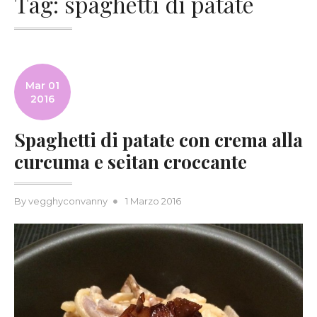
Tag:
spaghetti di patate
Mar 01
2016
Spaghetti di patate con crema alla
curcuma e seitan croccante
Posted
By
vegghyconvanny
1 Marzo 2016
on