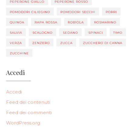
PEPERONE GIALLO
PEPERONE ROSSO
POMODORI CILIEGINO
POMODORI SECCHI
PORRI
QUINOA
RAPA ROSSA
ROBIOLA
ROSMARINO
SALVIA
SCALOGNO
SEDANO
SPINACI
TIMO
VERZA
ZENZERO
ZUCCA
ZUCCHERO DI CANNA
ZUCCHINE
Accedi
Accedi
Feed dei contenuti
Feed dei commenti
WordPress.org