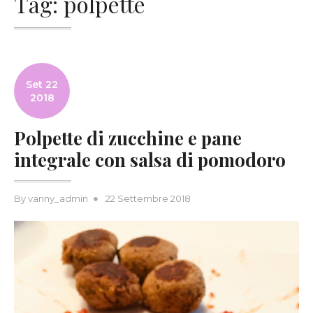
Tag:
polpette
Set 22
2018
Polpette di zucchine e pane
integrale con salsa di pomodoro
Posted
By
vanny_admin
22 Settembre 2018
on