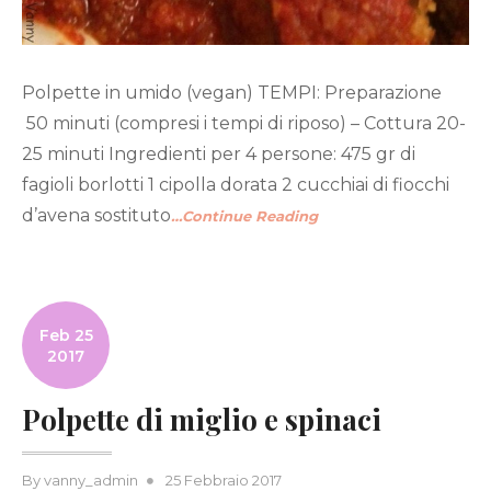
Polpette in umido (vegan) TEMPI: Preparazione
50 minuti (compresi i tempi di riposo) – Cottura 20-
25 minuti Ingredienti per 4 persone: 475 gr di
fagioli borlotti 1 cipolla dorata 2 cucchiai di fiocchi
d’avena sostituto
…Continue Reading
Feb 25
2017
Polpette di miglio e spinaci
Posted
By
vanny_admin
25 Febbraio 2017