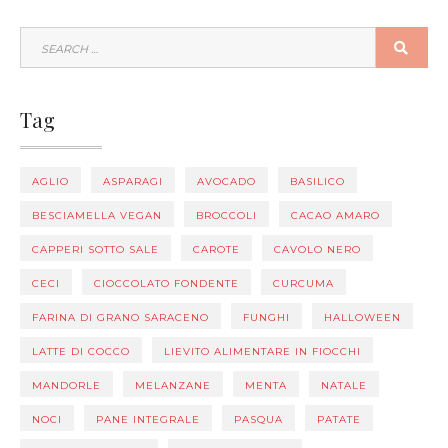
SEARCH
SEA
FOR:
Tag
AGLIO
ASPARAGI
AVOCADO
BASILICO
BESCIAMELLA VEGAN
BROCCOLI
CACAO AMARO
CAPPERI SOTTO SALE
CAROTE
CAVOLO NERO
CECI
CIOCCOLATO FONDENTE
CURCUMA
FARINA DI GRANO SARACENO
FUNGHI
HALLOWEEN
LATTE DI COCCO
LIEVITO ALIMENTARE IN FIOCCHI
MANDORLE
MELANZANE
MENTA
NATALE
NOCI
PANE INTEGRALE
PASQUA
PATATE