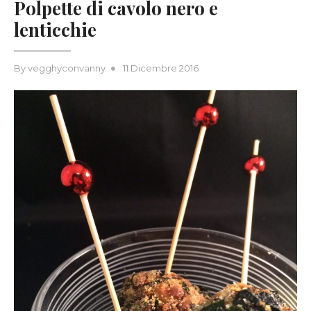
Polpette di cavolo nero e
lenticchie
Posted
By
vegghyconvanny
11 Dicembre 2016
on