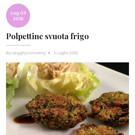
Lug 03
2016
Polpettine svuota frigo
Posted
By
vegghyconvanny
3 Luglio 2016
on