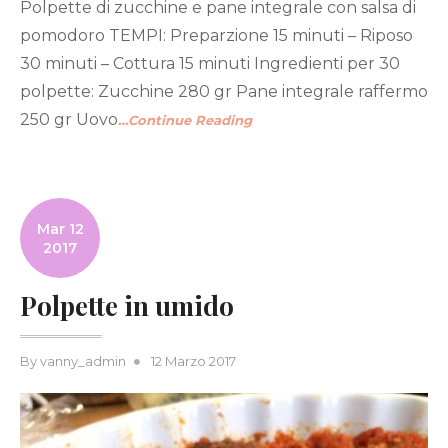
Polpette di zucchine e pane integrale con salsa di
pomodoro TEMPI: Preparzione 15 minuti – Riposo
30 minuti – Cottura 15 minuti Ingredienti per 30
polpette: Zucchine 280 gr Pane integrale raffermo
250 gr Uovo
…Continue Reading
Mar 12
2017
Polpette in umido
Posted
By
vanny_admin
12 Marzo 2017
on