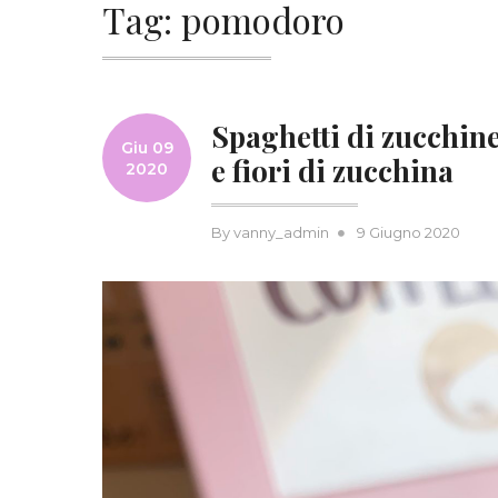
Tag:
pomodoro
Spaghetti di zucchin
Giu 09
e fiori di zucchina
2020
Posted
By
vanny_admin
9 Giugno 2020
on