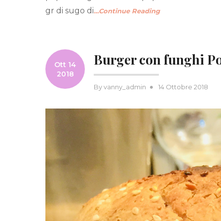
gr di sugo di
…Continue Reading
Burger con funghi Po
Ott 14
2018
Posted
By
vanny_admin
14 Ottobre 2018
on