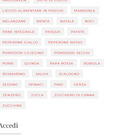
HALLOWEEN
LATTE DI COCCO
LIEVITO ALIMENTARE IN FIOCCHI
MANDORLE
MELANZANE
MENTA
NATALE
NOCI
PANE INTEGRALE
PASQUA
PATATE
PEPERONE GIALLO
PEPERONE ROSSO
POMODORI CILIEGINO
POMODORI SECCHI
PORRI
QUINOA
RAPA ROSSA
ROBIOLA
ROSMARINO
SALVIA
SCALOGNO
SEDANO
SPINACI
TIMO
VERZA
ZENZERO
ZUCCA
ZUCCHERO DI CANNA
ZUCCHINE
Accedi