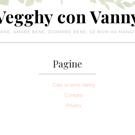
Vegghy con Vann
NE, AMARE BENE, DORMIRE BENE, SE NON HA MANGI
Pagine
Ciao, io sono Vanny
Contatti
Privacy