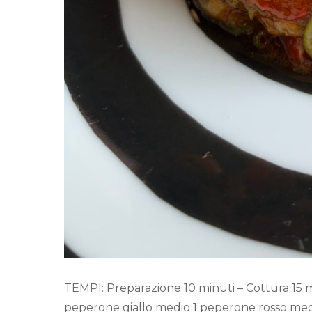
TEMPI: Preparazione 10 minuti – Cottura 15 m
peperone giallo medio 1 peperone rosso medi