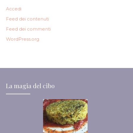
Accedi
Feed dei contenuti
Feed dei commenti
WordPress.org
La magia del cibo