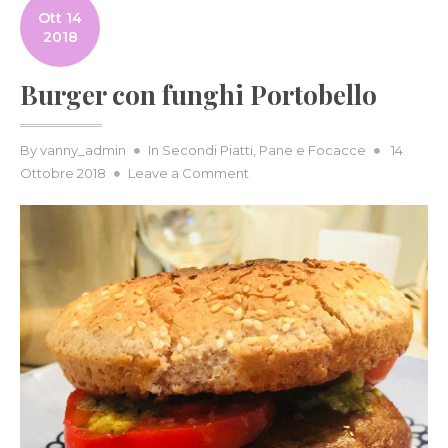
Ott 14
2018
Burger con funghi Portobello
Posted
By
vanny_admin
In
Secondi Piatti
,
Pane e Focacce
14
on
on
Ottobre 2018
Leave a Comment
Burger
con
funghi
Portobello