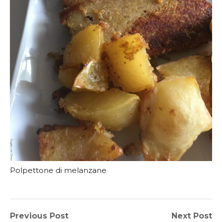
Polpettone di melanzane
Navigazione
Previous Post
Next Post