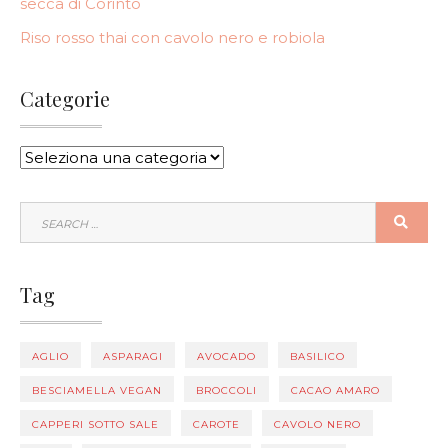
secca di Corinto
Riso rosso thai con cavolo nero e robiola
Categorie
CATEGORIE
SEARCH
SEA
FOR:
Tag
AGLIO
ASPARAGI
AVOCADO
BASILICO
BESCIAMELLA VEGAN
BROCCOLI
CACAO AMARO
CAPPERI SOTTO SALE
CAROTE
CAVOLO NERO