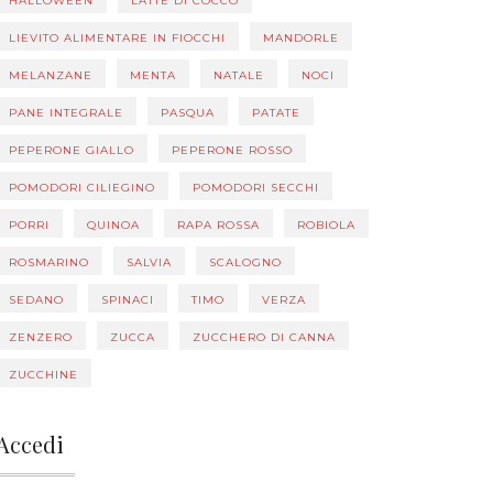
HALLOWEEN
LATTE DI COCCO
LIEVITO ALIMENTARE IN FIOCCHI
MANDORLE
MELANZANE
MENTA
NATALE
NOCI
PANE INTEGRALE
PASQUA
PATATE
PEPERONE GIALLO
PEPERONE ROSSO
POMODORI CILIEGINO
POMODORI SECCHI
PORRI
QUINOA
RAPA ROSSA
ROBIOLA
ROSMARINO
SALVIA
SCALOGNO
SEDANO
SPINACI
TIMO
VERZA
ZENZERO
ZUCCA
ZUCCHERO DI CANNA
ZUCCHINE
Accedi