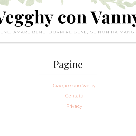
Vegghy con Vann
NE, AMARE BENE, DORMIRE BENE, SE NON HA MANGI
Pagine
Ciao, io sono Vanny
Contatti
Privacy