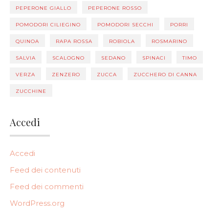
PEPERONE GIALLO
PEPERONE ROSSO
POMODORI CILIEGINO
POMODORI SECCHI
PORRI
QUINOA
RAPA ROSSA
ROBIOLA
ROSMARINO
SALVIA
SCALOGNO
SEDANO
SPINACI
TIMO
VERZA
ZENZERO
ZUCCA
ZUCCHERO DI CANNA
ZUCCHINE
Accedi
Accedi
Feed dei contenuti
Feed dei commenti
WordPress.org