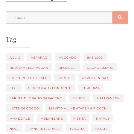
SEARCH
SEA
FOR:
Tag
AGLIO
ASPARAGI
AVOCADO
BASILICO
BESCIAMELLA VEGAN
BROCCOLI
CACAO AMARO
CAPPERI SOTTO SALE
CAROTE
CAVOLO NERO
CECI
CIOCCOLATO FONDENTE
CURCUMA
FARINA DI GRANO SARACENO
FUNGHI
HALLOWEEN
LATTE DI COCCO
LIEVITO ALIMENTARE IN FIOCCHI
MANDORLE
MELANZANE
MENTA
NATALE
NOCI
PANE INTEGRALE
PASQUA
PATATE