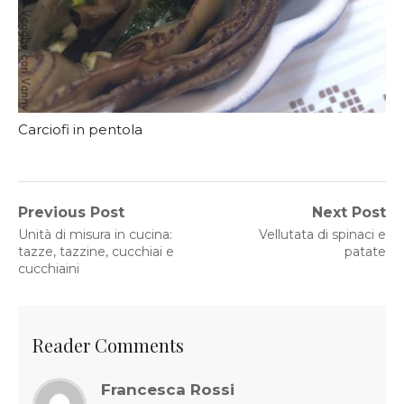
Carciofi in pentola
Navigazione
Previous Post
Next Post
Previous
Next
Unità di misura in cucina:
Vellutata di spinaci e
articoli
post:
post:
tazze, tazzine, cucchiai e
patate
cucchiaini
Reader Comments
Francesca Rossi