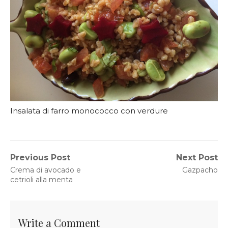
Insalata di farro monococco con verdure
Navigazione
Previous Post
Next Post
Previous
Next
Crema di avocado e
Gazpacho
articoli
post:
post:
cetrioli alla menta
Write a Comment