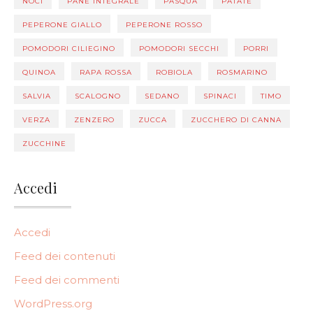
NOCI
PANE INTEGRALE
PASQUA
PATATE
PEPERONE GIALLO
PEPERONE ROSSO
POMODORI CILIEGINO
POMODORI SECCHI
PORRI
QUINOA
RAPA ROSSA
ROBIOLA
ROSMARINO
SALVIA
SCALOGNO
SEDANO
SPINACI
TIMO
VERZA
ZENZERO
ZUCCA
ZUCCHERO DI CANNA
ZUCCHINE
Accedi
Accedi
Feed dei contenuti
Feed dei commenti
WordPress.org