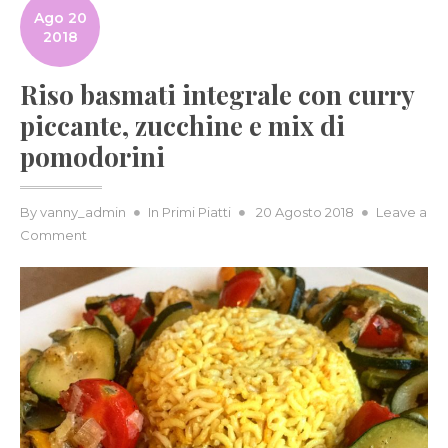
Ago 20
2018
Riso basmati integrale con curry
piccante, zucchine e mix di
pomodorini
Posted
By
vanny_admin
In
Primi Piatti
20 Agosto 2018
Leave a
on
on
Comment
Riso
basmati
integrale
con
curry
piccante,
zucchine
e
mix