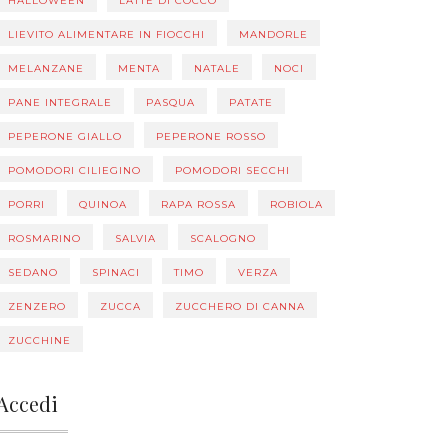
HALLOWEEN
LATTE DI COCCO
LIEVITO ALIMENTARE IN FIOCCHI
MANDORLE
MELANZANE
MENTA
NATALE
NOCI
PANE INTEGRALE
PASQUA
PATATE
PEPERONE GIALLO
PEPERONE ROSSO
POMODORI CILIEGINO
POMODORI SECCHI
PORRI
QUINOA
RAPA ROSSA
ROBIOLA
ROSMARINO
SALVIA
SCALOGNO
SEDANO
SPINACI
TIMO
VERZA
ZENZERO
ZUCCA
ZUCCHERO DI CANNA
ZUCCHINE
Accedi