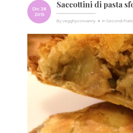
Saccottini di pasta sf
Dic 28
2015
By
vegghyconvanny
In
Secondi Piatt