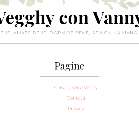
Vegghy con Vann
NE, AMARE BENE, DORMIRE BENE, SE NON HA MANGI
Pagine
Ciao, io sono Vanny
Contatti
Privacy