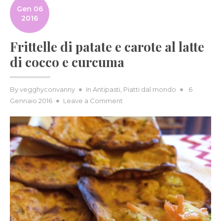
Gen 06
2016
Frittelle di patate e carote al latte
di cocco e curcuma
Posted
By
vegghyconvanny
In
Antipasti
,
Piatti dal mondo
6
on
on
Gennaio 2016
Leave a Comment
Frittelle
di
patate
e
carote
al
latte
di
cocco
e