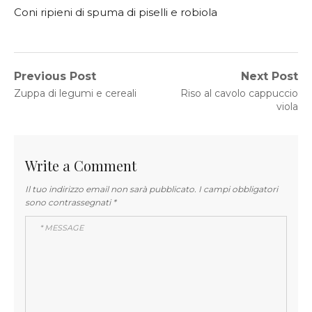
Coni ripieni di spuma di piselli e robiola
Navigazione
Previous Post
Next Post
Previous
Next
Zuppa di legumi e cereali
Riso al cavolo cappuccio
articoli
post:
post:
viola
Write a Comment
Il tuo indirizzo email non sarà pubblicato.
I campi obbligatori
sono contrassegnati
*