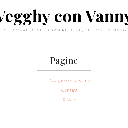
Vegghy con Vann
NE, AMARE BENE, DORMIRE BENE, SE NON HA MANGI
Pagine
Ciao, io sono Vanny
Contatti
Privacy