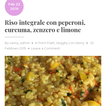
Feb 22
2019
Riso integrale con peperoni,
curcuma, zenzero e limone
Posted
By
vanny_admin
In
Primi Piatti
,
Vegghy con Vanny
22
on
on
Febbraio 2019
Leave a Comment
Riso
integrale
con
peperoni,
curcuma,
zenzero
e
limone