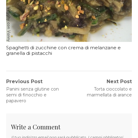
Spaghetti di zucchine con crema di melanzane e
granella di pistacchi
Navigazione
Previous Post
Next Post
Previous
Next
Panini senza glutine con
Torta cioccolato e
articoli
post:
post:
semi di finocchio e
marmellata di arance
papavero
Write a Comment
Il tuo indirizzo email non sarà pubblicato.
I campi obbligatori