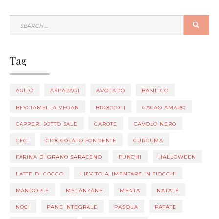
SEARCH
SEA
FOR:
Tag
AGLIO
ASPARAGI
AVOCADO
BASILICO
BESCIAMELLA VEGAN
BROCCOLI
CACAO AMARO
CAPPERI SOTTO SALE
CAROTE
CAVOLO NERO
CECI
CIOCCOLATO FONDENTE
CURCUMA
FARINA DI GRANO SARACENO
FUNGHI
HALLOWEEN
LATTE DI COCCO
LIEVITO ALIMENTARE IN FIOCCHI
MANDORLE
MELANZANE
MENTA
NATALE
NOCI
PANE INTEGRALE
PASQUA
PATATE