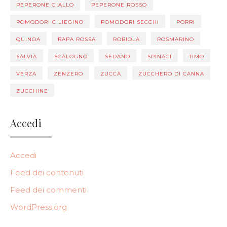
PEPERONE GIALLO
PEPERONE ROSSO
POMODORI CILIEGINO
POMODORI SECCHI
PORRI
QUINOA
RAPA ROSSA
ROBIOLA
ROSMARINO
SALVIA
SCALOGNO
SEDANO
SPINACI
TIMO
VERZA
ZENZERO
ZUCCA
ZUCCHERO DI CANNA
ZUCCHINE
Accedi
Accedi
Feed dei contenuti
Feed dei commenti
WordPress.org