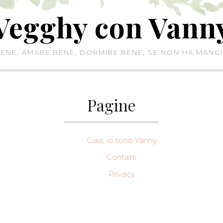
Vegghy con Vann
NE, AMARE BENE, DORMIRE BENE, SE NON HA MANGI
Pagine
Ciao, io sono Vanny
Contatti
Privacy