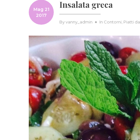
Insalata greca
Mag 21
2017
By
vanny_admin
In
Contorni
,
Piatti 