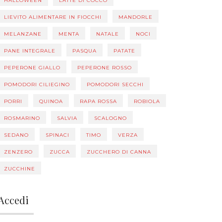
HALLOWEEN
LATTE DI COCCO
LIEVITO ALIMENTARE IN FIOCCHI
MANDORLE
MELANZANE
MENTA
NATALE
NOCI
PANE INTEGRALE
PASQUA
PATATE
PEPERONE GIALLO
PEPERONE ROSSO
POMODORI CILIEGINO
POMODORI SECCHI
PORRI
QUINOA
RAPA ROSSA
ROBIOLA
ROSMARINO
SALVIA
SCALOGNO
SEDANO
SPINACI
TIMO
VERZA
ZENZERO
ZUCCA
ZUCCHERO DI CANNA
ZUCCHINE
Accedi