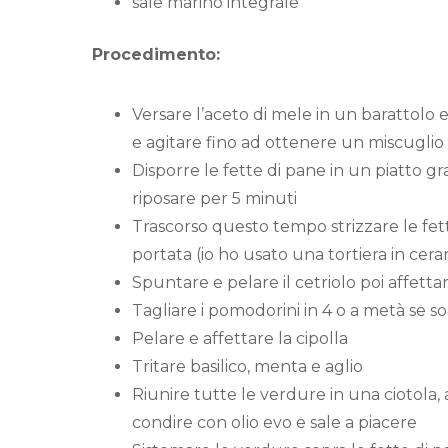
sale marino integrale
Procedimento:
Versare l’aceto di mele in un barattolo
e agitare fino ad ottenere un miscugl
Disporre le fette di pane in un piatto g
riposare per 5 minuti
Trascorso questo tempo strizzare le fet
portata (io ho usato una tortiera in cera
Spuntare e pelare il cetriolo poi affettar
Tagliare i pomodorini in 4 o a metà se s
Pelare e affettare la cipolla
Tritare basilico, menta e aglio
Riunire tutte le verdure in una ciotola, a
condire con olio evo e sale a piacere