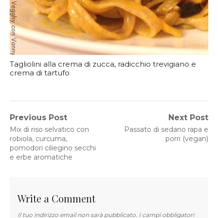
Tagliolini alla crema di zucca, radicchio trevigiano e
crema di tartufo
Navigazione
Previous Post
Next Post
Previous
Next
Mix di riso selvatico con
Passato di sedano rapa e
articoli
post:
post:
robiola, curcuma,
porri (vegan)
pomodori ciliegino secchi
e erbe aromatiche
Write a Comment
Il tuo indirizzo email non sarà pubblicato.
I campi obbligatori