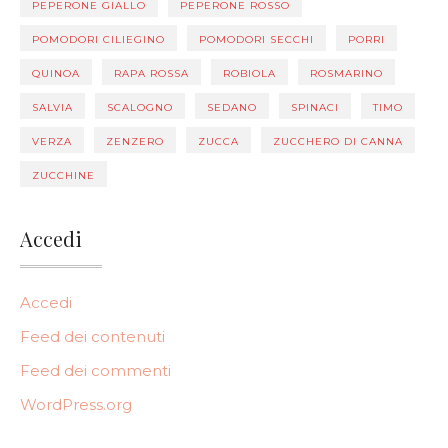
PEPERONE GIALLO
PEPERONE ROSSO
POMODORI CILIEGINO
POMODORI SECCHI
PORRI
QUINOA
RAPA ROSSA
ROBIOLA
ROSMARINO
SALVIA
SCALOGNO
SEDANO
SPINACI
TIMO
VERZA
ZENZERO
ZUCCA
ZUCCHERO DI CANNA
ZUCCHINE
Accedi
Accedi
Feed dei contenuti
Feed dei commenti
WordPress.org