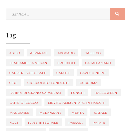
SEARCH
SEA
FOR:
Tag
AGLIO
ASPARAGI
AVOCADO
BASILICO
BESCIAMELLA VEGAN
BROCCOLI
CACAO AMARO
CAPPERI SOTTO SALE
CAROTE
CAVOLO NERO
CECI
CIOCCOLATO FONDENTE
CURCUMA
FARINA DI GRANO SARACENO
FUNGHI
HALLOWEEN
LATTE DI COCCO
LIEVITO ALIMENTARE IN FIOCCHI
MANDORLE
MELANZANE
MENTA
NATALE
NOCI
PANE INTEGRALE
PASQUA
PATATE