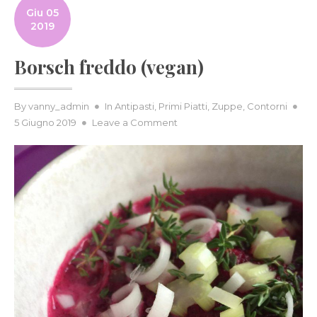
Giu 05
2019
Borsch freddo (vegan)
Po
By
vanny_admin
In
Antipasti
,
Primi Piatti
,
Zuppe
,
Contorni
on
on
5 Giugno 2019
Leave a Comment
Borsch
freddo
(vegan)